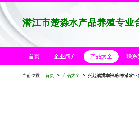
潜江市楚淼水产品养殖专业
首页
企业简介
产品大全
联系
>
>
当前位置：
首页
产品大全
托起满满幸福感!福清农业