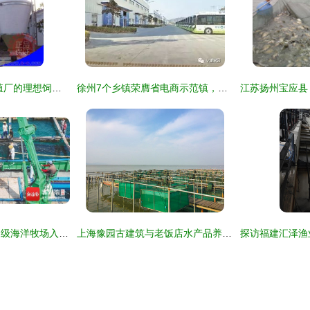
玻璃钢料塔 大型养殖厂的理想饲料储存设备
徐州7个乡镇荣膺省电商示范镇，水产养殖业蓬勃发展
三亚湾海域农投国家级海洋牧场入选国家级海洋牧场示范区 水产品养殖前景广阔
上海豫园古建筑与老饭店水产品养殖的融合文化