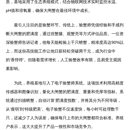
质，基地采用了生态养殖模式，结合物联网技术实时监控水温、
pH值和溶氧量，确保大闸蟹在最佳环境中成长。
最引人注目的是验蟹环节。传统上，验蟹师凭借经验和手感判
断大闸蟹的肥满度，通过捏蟹腿、观蟹壳等方式评估品质。一位资
深验蟹师告诉记者，他每天能检验上千只螃蟹，精准度高达90%以
上，而这份高技能工作让他日薪轻松突破两千元，成为行业中
的‘香饽饽’。但随着需求增长，人工验蟹效率有限，且易受主观因
素影响。
为此，养殖基地引入了电子验蟹师系统。这项技术利用高精度
传感器和图像识别，量化大闸蟹的肥满度、重量和壳厚等指标。系
统通过扫描螃蟹，自动计算‘肥满度指数’，并将其分为不同等级，
从‘瘦弱’到‘特级肥美’。电子验蟹不仅速度快，每小时可处理数千
只，还减少了人为误差，确保每只上市的大闸蟹都符合标准。养殖
户表示，这大大提升了产品一致性和市场竞争力。