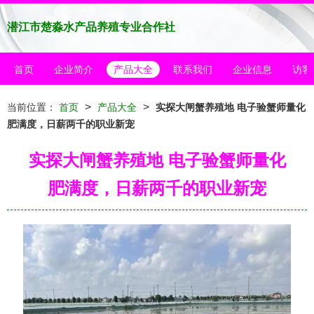
潜江市楚淼水产品养殖专业合作社
首页
企业简介
产品大全
联系我们
企业信息
访客
>
>
当前位置：
首页
产品大全
实探大闸蟹养殖地 电子验蟹师量化
肥满度，日薪两千的职业新宠
实探大闸蟹养殖地 电子验蟹师量化
肥满度，日薪两千的职业新宠